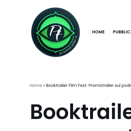
Vai
al
HOME
PUBBLICA
contenuto
Home
»
Booktrailer Film Fest: Promotrailer sul podi
Booktraile