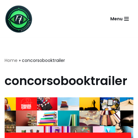
Vai
Menu
al
contenuto
Home
»
concorsobooktrailer
concorsobooktrailer